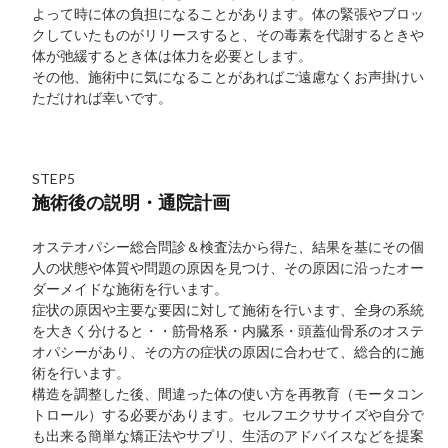
よって時に体の負担になることがあります。体の緊張やブロッ
クしていたものがリリースすると、その毒素を代謝するときや
体が弛緩するとき体は体力を必要とします。
その他、施術中に気になることがあればご遠慮なくお声掛けい
ただければ幸いです。
STEP5
施術後の説明・通院計画
オステオパシー総合問診＆検査法から得た、結果を基にその個
人の状態や体質や問題の原因を見つけ、その原因に沿ったオー
ダーメイドな施術を行います。
症状の原因や主要な要因に対して施術を行います、全身の系統
を大きく分けると・・筋骨格系・内臓系・頭蓋仙骨系のオステ
オパシーがあり、その方の症状の原因に合わせて、総合的に施
術を行います。
構造を調整した後、間違った体の使い方を再教育（モータコン
トロール）する必要があります。セルフエクササイズや自分で
も出来る簡単な矯正法やサプリ、生活のアドバイスなどを提案