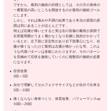
ですから、最初の施術の目標としては、その方の身体の
一番緊張の高いところを開放するのが最初の施術ゴール
にします。
しかし、それは痛みや不調の結果であり本当の原因の原
因は別にあることがほとんどです。
例えば右膝が痛いとすると実は右の盲腸の瘢痕が原因で
右骨盤周囲がうまく働かなくなり右膝に負担がかかって
いるとか、左下肢に安定性があり右下肢重心になり、右
膝が痛くなったけど最初は左膝が痛かったな等、このよ
うな代償パターンは多岐にわたりますが、そのパターン
を見極めて症状を施術していくのに複数回の施術が必要
になります。
症状改善
3回～5回
自分で理解してセルフエクササイズなどが自分で出来る
5回～10回
痛くならない身体つくり、体質改善、パフォーマンスup
10回～20回