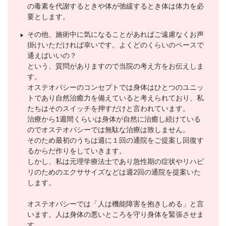
の毒素を代謝するときや体が弛緩するとき体は体力を必
要とします。
その他、施術中に気になることがあればご遠慮なくお声
掛けいただければ幸いです。よくどのくらいのペースで
通えばいいの？
という、質問がありますので当院の考え方をお伝えしま
す。
オステオパシーのコンセプトでは身体はひとつのユニッ
トであり自然治癒力を備えていると考えられており、私
たちはそのスイッチを押すだけと言われています。
治療から1週間くらいは身体が自然に治癒し続けている
のでオステオパシーでは無駄な治療は致しません。
そのため最初のうちは週に１回の通院をご提案し回復す
るからだ作りをしていきます。
しかし、私は元理学療法士であり急性期の症状やリハビ
リのためのエクササイズなどは週2回の通院を提案いた
します。
オステオパシーでは「人は機能障害を抱きしめる」と言
います。人は身体の悪いところを守り身体を緊張させま
す。