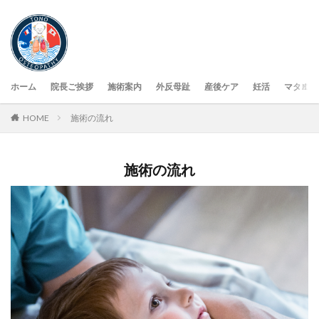
ホーム
院長ご挨拶
施術案内
外反母趾
産後ケア
妊活
マタニテ
HOME
施術の流れ
施術の流れ