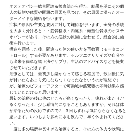
オステオパシー総合問診＆検査法から得た、結果を基にその個
人の状態や体質や問題の原因を見つけ、その原因に沿ったオー
ダーメイドな施術を行います。
症状の原因や主要な要因に対して施術を行います、全身の系統
を大きく分けると・・筋骨格系・内臓系・頭蓋仙骨系のオステ
オパシーがあり、その方の症状の原因に合わせて、総合的に施
術を行います。
構造を調整した後、間違った体の使い方を再教育（モータコン
トロール）する必要があります。セルフエクササイズや自分で
も出来る簡単な矯正法やサプリ、生活のアドバイスなどを提案
させていただきます。
治療としては、最初少し楽かなって感じる程度で、数回後に気
が付いたらあまり気にならなくなったなというのが理想です
が、治療のビフォーアフターで可動域や筋緊張の即時効果を感
じていただけると思います。
最初の治療の後は他のところが痛くなったり、疲れが出たりだ
るくなったり、少し感情的になることもありますが、それは体
が治るための反応ですので2、３日もすれば気にならなくなると
思います。いつもより多めに水を飲んで、早く休まれてくださ
い。
一度に多の場所や長すぎる治療すると、その方の体力や状態に